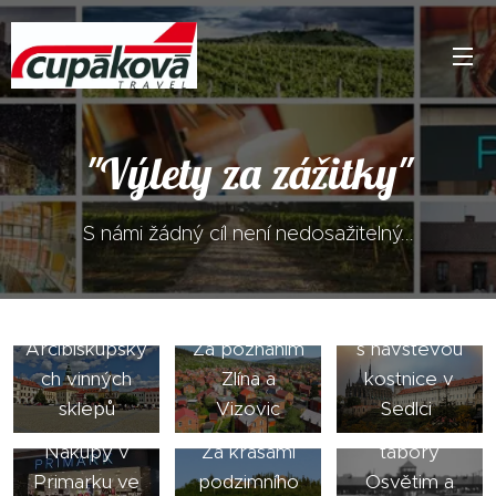
"Výlety za zážitky"
S námi žádný cíl není nedosažitelný...
Toulky
Kroměříží s
návštěvou
Kutná Hora
Arcibiskupský
Za poznáním
s návštěvou
ch vinných
Zlína a
kostnice v
sklepů
Vizovic
Sedlci
Koncentrační
Nákupy v
Za krásami
tábory
Primarku ve
podzimního
Osvětim a
Adventní