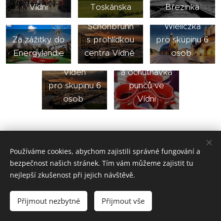
Vídni
Toskánska
Březinka
Adventní
Krakow a
Schönbrunn
Wieliczka
Za zážitky do
s prohlídkou
pro skupinu 6
Předvánoční
Energylandie
centra Vídně
osob
Adventní
nakupování
Vídeň
a ochutnávka
pro skupinu 6
punčů ve
osob
Vídni
Používáme cookies, abychom zajistili správné fungování a
bezpečnost našich stránek. Tím vám můžeme zajistit tu
nejlepší zkušenost při jejich návštěvě.
© 2020 CupákováTravel. Pod bořím 37, 763 14 Zlín -
Štípa. Všechna práva vyhrazena.
Přijmout nezbytné
Přijmout vše
Cookies