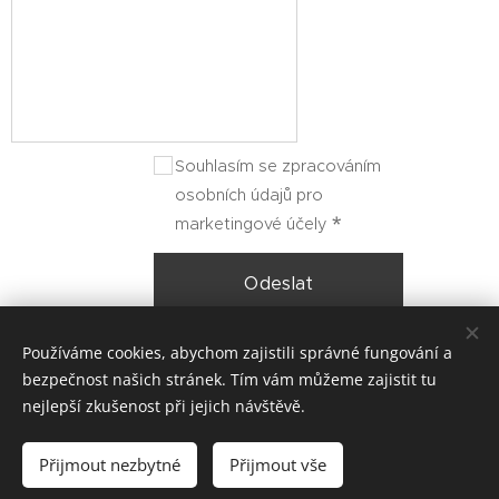
Souhlasím se zpracováním
osobních údajů pro
marketingové účely
Odeslat
Používáme cookies, abychom zajistili správné fungování a
bezpečnost našich stránek. Tím vám můžeme zajistit tu
nejlepší zkušenost při jejich návštěvě.
© 2020 CupákováTravel. Pod bořím 37, 763 14 Zlín -
Štípa. Všechna práva vyhrazena.
Přijmout nezbytné
Přijmout vše
Cookies