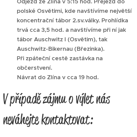
Odjezd ze Zlína v 5:15 hod. Přejezd do
polské Osvětimi, kde navštívíme největší
koncentrační tábor 2.sv.války. Prohlídka
trvá cca 3,5 hod. a navštívíme při ní jak
tábor Auschwitz I (Osvětim), tak
Auschwitz-Bikernau (Březinka).
Při zpáteční cestě zastávka na
občerstvení.
Návrat do Zlína v cca 19 hod.
V případě zájmu o výlet nás
neváhejte kontaktovat: