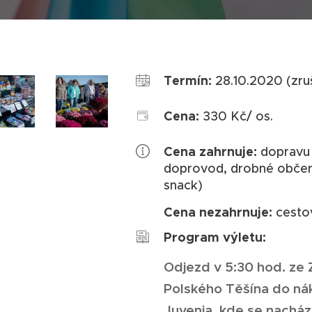
Termín:
28.10.2020 (zru
Cena:
330 Kč/ os.
Cena zahrnuje:
dopravu 
doprovod, drobné občers
snack)
Cena nezahrnuje:
cestov
Program výletu:
Odjezd v 5:30 hod. ze 
Polského Těšína do ná
Juvenia, kde se nachá