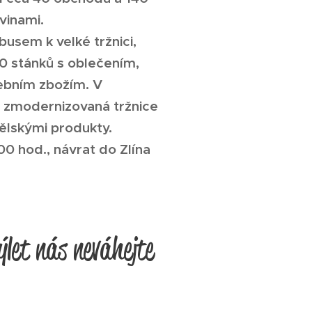
avinami.
busem k velké tržnici,
40 stánků s oblečením,
řebním zbožím. V
i zmodernizovaná tržnice
ělskými produkty.
00 hod., návrat do Zlína
ýlet nás neváhejte