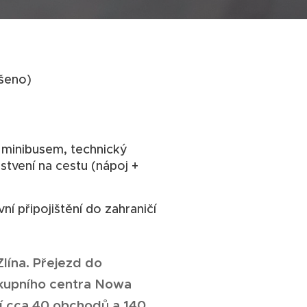
šeno)
minibusem, technický
tvení na cestu (nápoj +
ní připojištění do zahraničí
Zlína. Přejezd do
kupního centra Nowa
zí cca 40 obchodů a 140