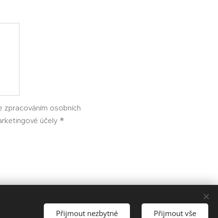
e zpracováním osobních
arketingové účely
Přijmout nezbytné
Přijmout vše