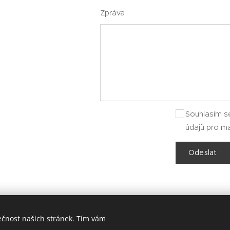
Zpráva
Souhlasím s
údajů pro m
Odeslat
ečnost našich stránek. Tím vám